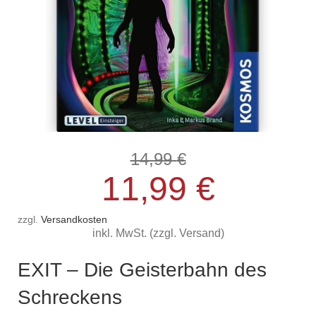
14,99
Ursprüngli
Aktueller
€
11,99
€
Preis
Preis
zzgl.
Versandkosten
inkl. MwSt. (zzgl. Versand)
war:
ist:
EXIT – Die Geisterbahn des
14,99 €
11,99 €.
Schreckens