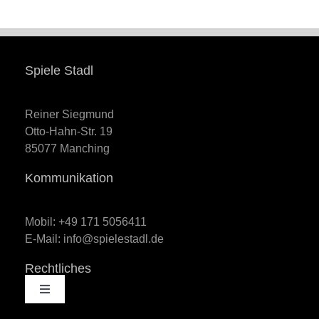
Spiele Stadl
Reiner Siegmund
Otto-Hahn-Str. 19
85077 Manching
Kommunikation
Mobil: +49 171 5056411
E-Mail: info@spielestadl.de
Rechtliches
Toggle
Navigation