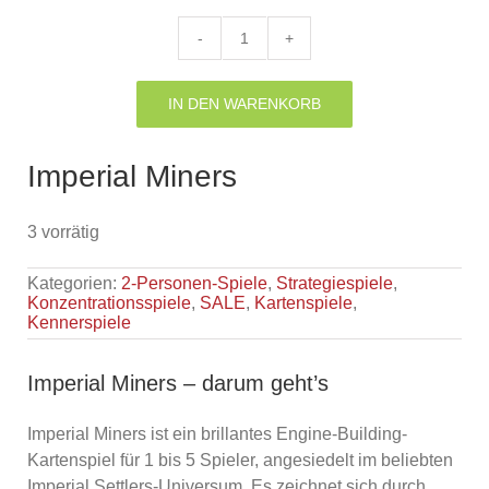
34,99 €
19,99 €.
Imperial
Miners
Menge
IN DEN WARENKORB
Imperial Miners
3 vorrätig
Kategorien:
2-Personen-Spiele
,
Strategiespiele
,
Konzentrationsspiele
,
SALE
,
Kartenspiele
,
Kennerspiele
Imperial Miners – darum geht’s
Imperial Miners ist ein brillantes Engine-Building-
Kartenspiel für 1 bis 5 Spieler, angesiedelt im beliebten
Imperial Settlers-Universum. Es zeichnet sich durch