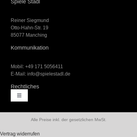
Spiele Stadl
Reiner Siegmund
Otto-Hahn-Str. 19
85077 Manching
Kommunikation
Mobil: +49 171 5056411
E-Mail: info@spielestadl.de
Rechtliches
Toggle
Navigation
AGB
Alle Preise inkl. der gesetzlichen MwSt.
Impressum
Vertrag widerrufen