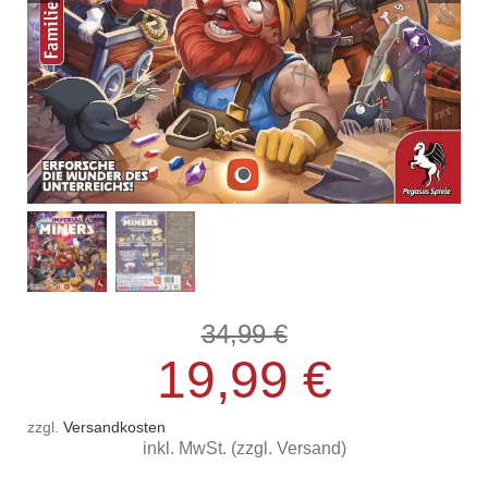
34,99
Ursprüngli
Aktueller
€
19,99
€
Preis
Preis
zzgl.
Versandkosten
inkl. MwSt. (zzgl. Versand)
war:
ist: