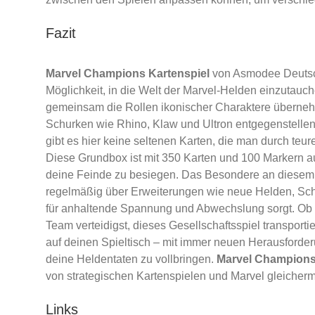
Fazit
Marvel Champions Kartenspiel
von Asmodee Deutsch
Möglichkeit, in die Welt der Marvel-Helden einzutauc
gemeinsam die Rollen ikonischer Charaktere überneh
Schurken wie Rhino, Klaw und Ultron entgegenstelle
gibt es hier keine seltenen Karten, die man durch teur
Diese Grundbox ist mit 350 Karten und 100 Markern aus
deine Feinde zu besiegen. Das Besondere an diesem 
regelmäßig über Erweiterungen wie neue Helden, Sch
für anhaltende Spannung und Abwechslung sorgt. Ob d
Team verteidigst, dieses Gesellschaftsspiel transport
auf deinen Spieltisch – mit immer neuen Herausforde
deine Heldentaten zu vollbringen.
Marvel Champions
von strategischen Kartenspielen und Marvel gleicher
Links