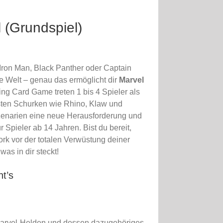
 (Grundspiel)
n, Iron Man, Black Panther oder Captain
e Welt – genau das ermöglicht dir
Marvel
ing Card Game treten 1 bis 4 Spieler als
sten Schurken wie Rhino, Klaw und
Szenarien eine neue Herausforderung und
 Spieler ab 14 Jahren. Bist du bereit,
ork vor der totalen Verwüstung deiner
as in dir steckt!
t’s
Marvel-Helden und dessen dazugehöriges