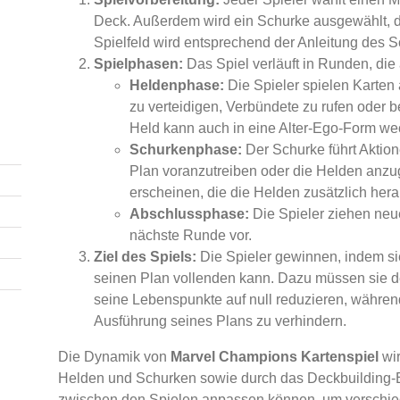
Deck. Außerdem wird ein Schurke ausgewählt, de
Spielfeld wird entsprechend der Anleitung des 
Spielphasen:
Das Spiel verläuft in Runden, di
Heldenphase:
Die Spieler spielen Karten 
zu verteidigen, Verbündete zu rufen oder 
Held kann auch in eine Alter-Ego-Form wec
Schurkenphase:
Der Schurke führt Aktion
Plan voranzutreiben oder die Helden anz
erscheinen, die die Helden zusätzlich hera
Abschlussphase:
Die Spieler ziehen neue
nächste Runde vor.
Ziel des Spiels:
Die Spieler gewinnen, indem si
seinen Plan vollenden kann. Dazu müssen sie d
seine Lebenspunkte auf null reduzieren, während
Ausführung seines Plans zu verhindern.
Die Dynamik von
Marvel Champions Kartenspiel
wir
Helden und Schurken sowie durch das Deckbuilding-E
zwischen den Spielen anpassen können, um verschied