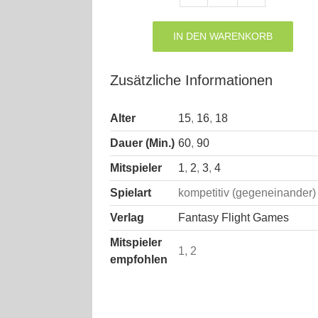
Marvel
Champions
Kartenspiel
IN DEN WARENKORB
Menge
Zusätzliche Informationen
Alter
15
,
16
,
18
Dauer (Min.)
60
,
90
Mitspieler
1
,
2
,
3
,
4
Spielart
kompetitiv (gegeneinander)
Verlag
Fantasy Flight Games
Mitspieler
1, 2
empfohlen