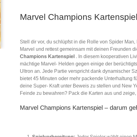
Marvel Champions Kartenspiel
Stell dir vor, du schlüpfst in die Rolle von Spider Ma
Marvel und rettest gemeinsam mit deinen Freunden di
Champions Kartenspiel
. In diesem kooperativen Liv
mächtige Marvel- Helden gegen einige der berüchtigt
Ultron an. Jede Partie verspricht dank dynamischer 
bietet 45 Minuten oder mehr packende Unterhaltung für
nglicher
ler
deine Super- Kraft unter Beweis zu stellen und New Y
Feinde zu bewahren? Pack die Karten aus und zeige, w
Marvel Champions Kartenspiel – darum geh
 €
€.
Spielvorbereitung:
Jeder Spieler wählt einen 