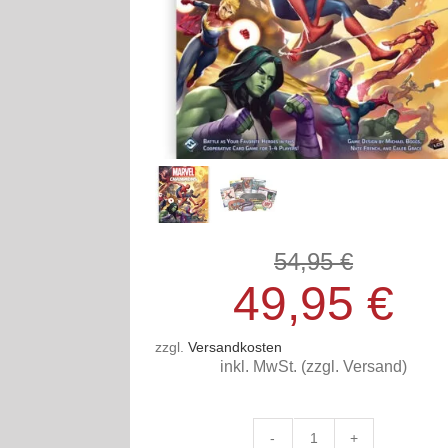
54,95
Ursprü
Aktuel
€
49,95
€
Preis
Preis
zzgl.
Versandkosten
inkl. MwSt. (zzgl. Versand)
war:
ist:
54,95
49,95 