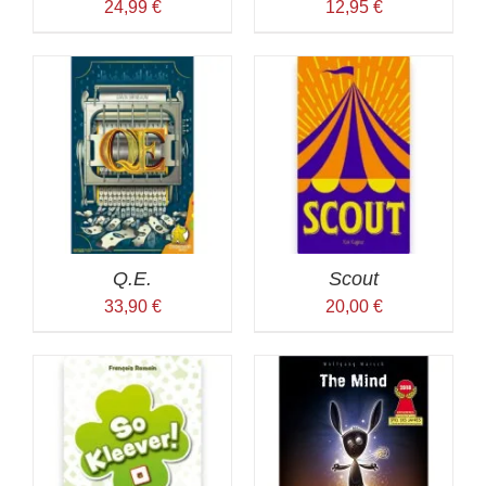
24,99
€
12,95
€
Q.E.
Scout
33,90
€
20,00
€