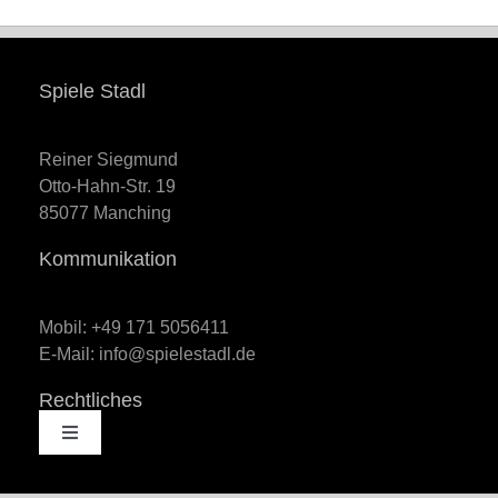
36,99 €
29,95 €.
Spiele Stadl
Reiner Siegmund
Otto-Hahn-Str. 19
85077 Manching
Kommunikation
Mobil: +49 171 5056411
E-Mail: info@spielestadl.de
Rechtliches
Toggle
Navigation
AGB