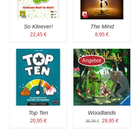
So Kleever!
The Mind
22,45
€
8,95
€
Angebot
Top Ten
Woodlands
Ursprünglicher
Aktueller
20,95
€
29,95
€
36,99
€
Preis
Preis
war:
ist: