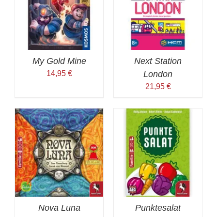
My Gold Mine
Next Station
14,95
€
London
21,95
€
Nova Luna
Punktesalat