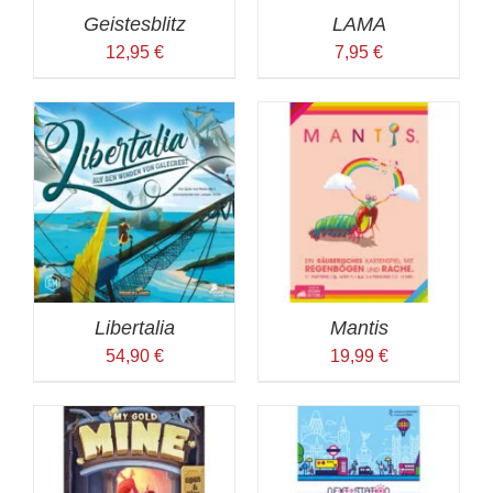
Geistesblitz
LAMA
12,95
€
7,95
€
Libertalia
Mantis
54,90
€
19,99
€