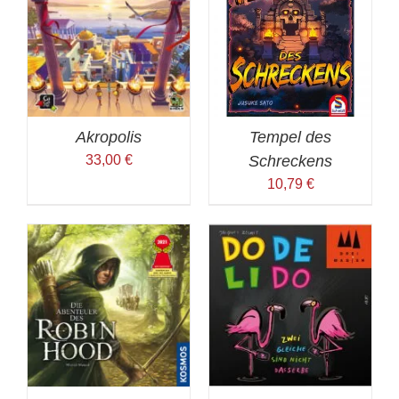
Akropolis
Tempel des
33,00
€
Schreckens
10,79
€