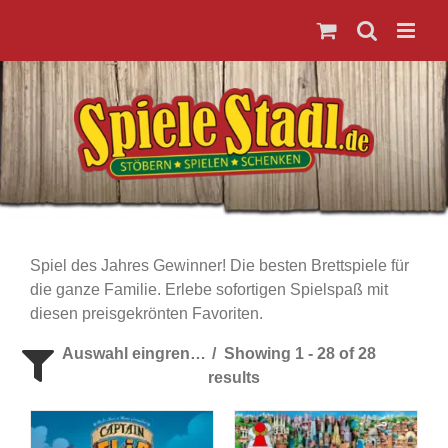
Zum
Inhalt
springen
Spiel des Jahres Gewinner! Die besten Brettspiele für
die ganze Familie. Erlebe sofortigen Spielspaß mit
diesen preisgekrönten Favoriten.
Auswahl eingrenzen
Showing 1 - 28 of 28
results
Spieleranzahl
Alter der Spieler