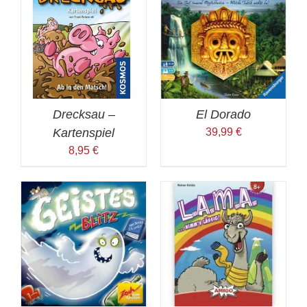
Drecksau –
El Dorado
Kartenspiel
39,99
€
8,95
€