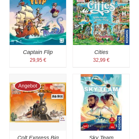
Preis
Kategorie
Captain Flip
Cities
29,95
€
32,99
€
Angebot
Colt Express Big
Sky Team