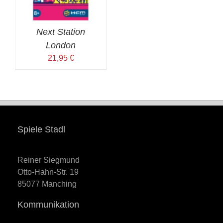
Next Station
London
21,95
€
Spiele Stadl
Reiner Siegmund
Otto-Hahn-Str. 19
85077 Manching
Kommunikation