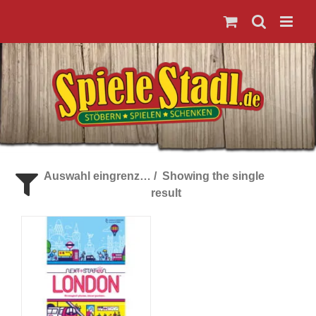
Zum
Inhalt
springen
Auswahl eingrenzen
Showing the single
result
Spieleranzahl
Alter der Spieler
Preis
Kategorie