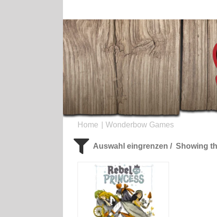
Zum
Inhalt
springen
Home
Wonderbow Games
Auswahl eingrenzen
Showing the
Spieleranzahl
A