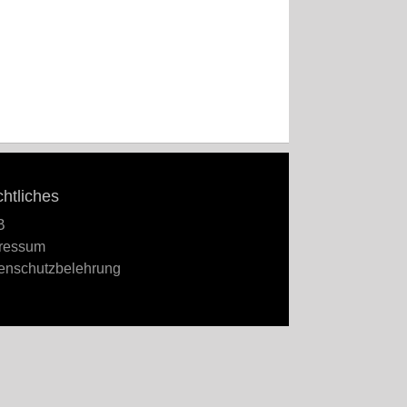
htliches
B
ressum
enschutzbelehrung