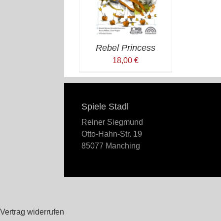
Rebel Princess
18,00
€
Spiele Stadl
Reiner Siegmund
Otto-Hahn-Str. 19
85077 Manching
Vertrag widerrufen