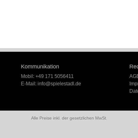
Kommunikation
Rec
Mobil: +49 171 5056411
AG
E-Mail: info@spielestadl.de
Imp
Dat
Alle Preise inkl. der gesetzlichen MwSt.