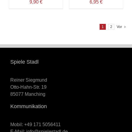
9,90
€
6,95
€
1
2
Vor
Spiele Stadl
Reiner Siegmund
Otto-Hahn-Str. 19
85077 Manching
Kommunikation
Mobil: +49 171 5056411
E-Mail: info@spielestadl.de