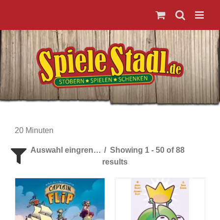
Zum
Inhalt
springen
20 Minuten
Auswahl eingrenzen
Showing 1 - 50 of 88
results
Spieleranzahl
Alter der Spieler
Preis
Kategorie