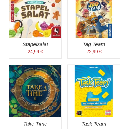
Stapelsalat
Tag Team
24,99
€
22,99
€
Task Team
Take Time