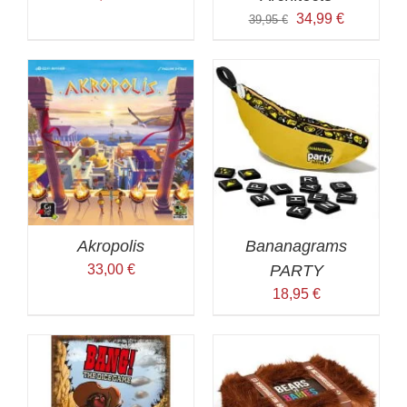
Ursprünglicher
Aktueller
34,99
€
39,95
€
Preis
Preis
war:
ist:
39,95 €
34,99 €.
Akropolis
Bananagrams
33,00
€
PARTY
18,95
€