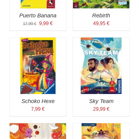
Puerto Banana
Rebirth
Ursprünglicher
Aktueller
9,99
€
49,95
€
17,99
€
Preis
Preis
war:
ist:
17,99 €
9,99 €.
Schoko Hexe
Sky Team
7,99
€
29,99
€