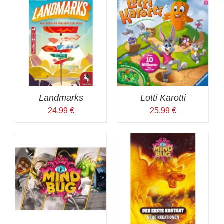
Landmarks
Lotti Karotti
24,99
€
25,99
€