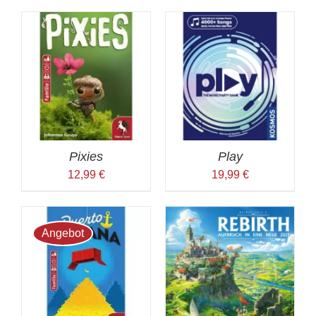
24,69 €
21,95 €.
Pixies
Play
12,99
€
19,99
€
Angebot