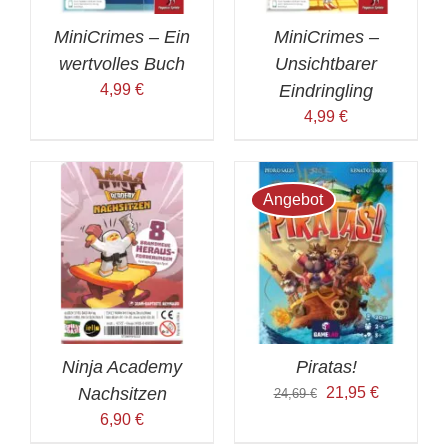
MiniCrimes – Ein
MiniCrimes –
wertvolles Buch
Unsichtbarer
4,99
€
Eindringling
4,99
€
Angebot
Ninja Academy
Piratas!
Ursprünglicher
Aktueller
Nachsitzen
21,95
€
24,69
€
Preis
Preis
6,90
€
war:
ist: