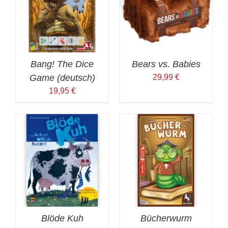
Bang! The Dice
Bears vs. Babies
Game (deutsch)
29,99
€
19,95
€
Blöde Kuh
Bücherwurm