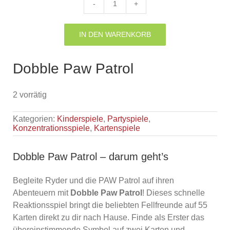
Dobble
Paw
Patrol
IN DEN WARENKORB
Menge
Dobble Paw Patrol
2 vorrätig
Kategorien:
Kinderspiele
,
Partyspiele
,
Konzentrationsspiele
,
Kartenspiele
Dobble Paw Patrol – darum geht’s
Begleite Ryder und die PAW Patrol auf ihren
Abenteuern mit
Dobble Paw Patrol
! Dieses schnelle
Reaktionsspiel bringt die beliebten Fellfreunde auf 55
Karten direkt zu dir nach Hause. Finde als Erster das
übereinstimmende Symbol auf zwei Karten und